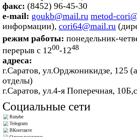
факс:
(8452) 96-45-30
e-mail:
goukb@mail.ru
metod-cori@
информации),
cori64@mail.ru
(дир
режим работы:
понедельник-четве
00
48
перерыв с 12
-12
адреса:
г.Саратов, ул.Орджоникидзе, 125 
отделы)
г.Саратов, ул.4-я Поперечная, 10Б,
Социальные сети
Rutube
Telegram
ВКонтакте
Одноклассники