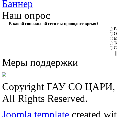
Наш опрос
В какой социальной сети вы проводите время?
В
О
М
T
G
Меры поддержки
Copyright ГАУ СО ЦАРИ, 
All Rights Reserved.
Joomla template
created wit