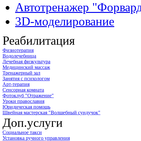
Автотренажер "Форвар
3D-моделирование
Реабилитация
Физиотерапия
Водолечебница
Лечебная физкультура
Медицинский массаж
Тренажерный зал
Занятия с психологом
Арт-терапия
Сенсорная комната
Фотоклуб "Отражение"
Уроки православия
Юридическая помощь
Швейная мастерская "Волшебный сундучок"
Доп.услуги
Социальное такси
Установка ручного управления