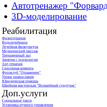
Автотренажер "Форвар
3D-моделирование
Реабилитация
Физиотерапия
Водолечебница
Лечебная физкультура
Медицинский массаж
Тренажерный зал
Занятия с психологом
Арт-терапия
Сенсорная комната
Фотоклуб "Отражение"
Уроки православия
Юридическая помощь
Швейная мастерская "Волшебный сундучок"
Доп.услуги
Социальное такси
Установка ручного управления