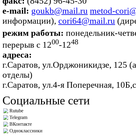
факс:
(8452) 96-45-30
e-mail:
goukb@mail.ru
metod-cori@
информации),
cori64@mail.ru
(дир
режим работы:
понедельник-четве
00
48
перерыв с 12
-12
адреса:
г.Саратов, ул.Орджоникидзе, 125 
отделы)
г.Саратов, ул.4-я Поперечная, 10Б,
Социальные сети
Rutube
Telegram
ВКонтакте
Одноклассники