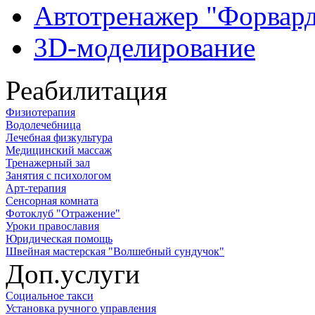
Автотренажер "Форвар
3D-моделирование
Реабилитация
Физиотерапия
Водолечебница
Лечебная физкультура
Медицинский массаж
Тренажерный зал
Занятия с психологом
Арт-терапия
Сенсорная комната
Фотоклуб "Отражение"
Уроки православия
Юридическая помощь
Швейная мастерская "Волшебный сундучок"
Доп.услуги
Социальное такси
Установка ручного управления