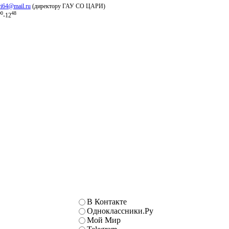
ri64@mail.ru
(директору ГАУ СО ЦАРИ)
00
48
-12
В Контакте
Одноклассники.Ру
Мой Мир