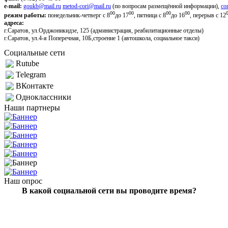
e-mail:
goukb@mail.ru
metod-cori@mail.ru
(по вопросам размещённой информации),
co
00
00
00
00
режим работы:
понедельник-четверг с 8
до 17
, пятница с 8
до 16
, перерыв с 12
адреса:
г.Саратов, ул.Орджоникидзе, 125 (администрация, реабилитационные отделы)
г.Саратов, ул.4-я Поперечная, 10Б,строение 1 (автошкола, социальное такси)
Социальные сети
Rutube
Telegram
ВКонтакте
Одноклассники
Наши партнеры
Наш опрос
В какой социальной сети вы проводите время?