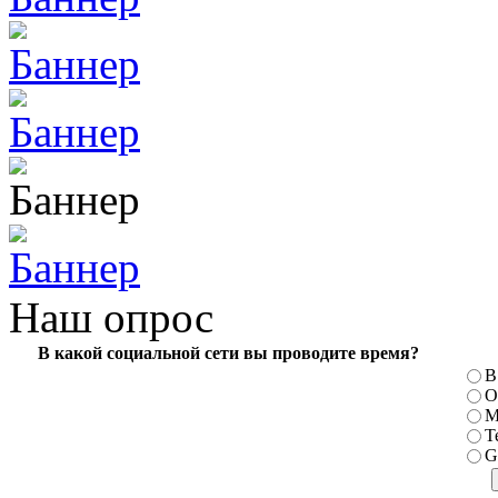
Наш опрос
В какой социальной сети вы проводите время?
В
О
М
T
G