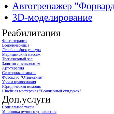
Автотренажер "Форвар
3D-моделирование
Реабилитация
Физиотерапия
Водолечебница
Лечебная физкультура
Медицинский массаж
Тренажерный зал
Занятия с психологом
Арт-терапия
Сенсорная комната
Фотоклуб "Отражение"
Уроки православия
Юридическая помощь
Швейная мастерская "Волшебный сундучок"
Доп.услуги
Социальное такси
Установка ручного управления