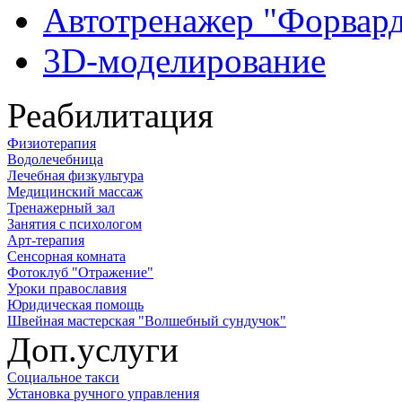
Автотренажер "Форвар
3D-моделирование
Реабилитация
Физиотерапия
Водолечебница
Лечебная физкультура
Медицинский массаж
Тренажерный зал
Занятия с психологом
Арт-терапия
Сенсорная комната
Фотоклуб "Отражение"
Уроки православия
Юридическая помощь
Швейная мастерская "Волшебный сундучок"
Доп.услуги
Социальное такси
Установка ручного управления