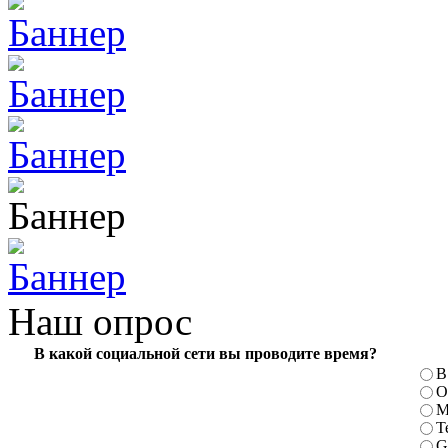
Наш опрос
В какой социальной сети вы проводите время?
В
О
М
T
G