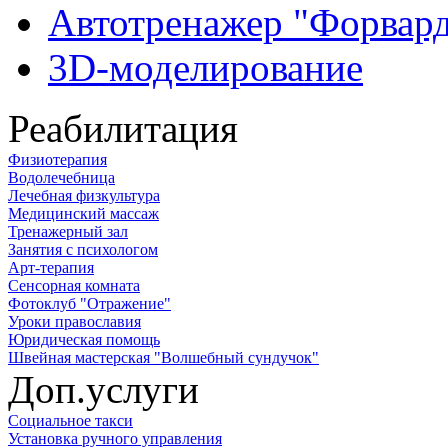
Автотренажер "Форвар
3D-моделирование
Реабилитация
Физиотерапия
Водолечебница
Лечебная физкультура
Медицинский массаж
Тренажерный зал
Занятия с психологом
Арт-терапия
Сенсорная комната
Фотоклуб "Отражение"
Уроки православия
Юридическая помощь
Швейная мастерская "Волшебный сундучок"
Доп.услуги
Социальное такси
Установка ручного управления