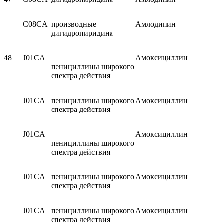
C08CA
производные
Амлодипин
дигидропиридина
48
J01CA
Амоксициллин
пенициллины широкого
спектра действия
J01CA
пенициллины широкого
Амоксициллин
спектра действия
J01CA
Амоксициллин
пенициллины широкого
спектра действия
J01CA
пенициллины широкого
Амоксициллин
спектра действия
J01CA
пенициллины широкого
Амоксициллин
спектра действия