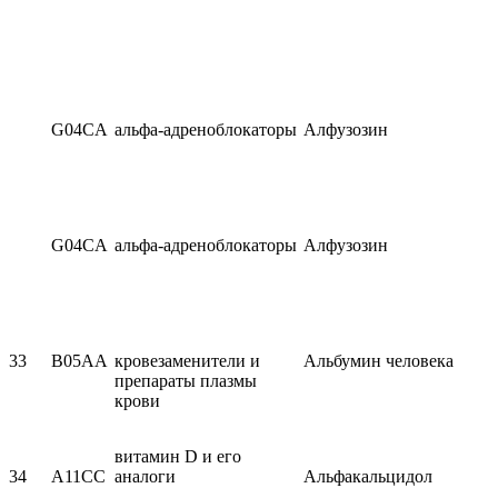
G04CA
альфа-адреноблокаторы
Алфузозин
G04CA
альфа-адреноблокаторы
Алфузозин
33
B05AA
кровезаменители и
Альбумин человека
препараты плазмы
крови
витамин D и его
34
A11CC
аналоги
Альфакальцидол