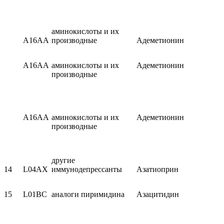
аминокислоты и их
A16AA
производные
Адеметионин
A16AA
аминокислоты и их
Адеметионин
производные
A16AA
аминокислоты и их
Адеметионин
производные
другие
14
L04AX
иммунодепрессанты
Азатиоприн
15
L01BC
аналоги пиримидина
Азацитидин