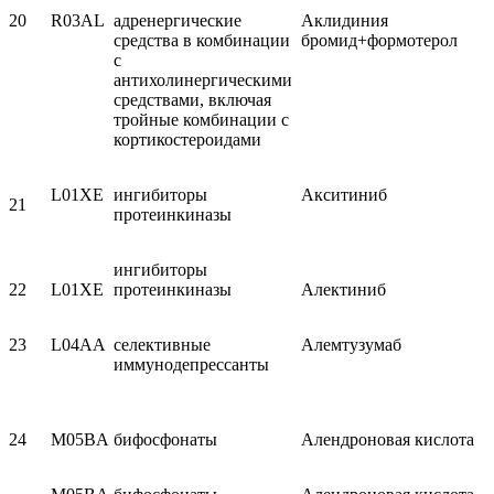
20
R03AL
адренергические
Аклидиния
средства в ком­бинации
бромид+формотерол
с
антихолинергическими
средствами, включая
тройные комбинации с
кортикостероидами
L01XE
ингибиторы
Акситиниб
21
протеинкиназы
ингибиторы
22
L01XE
протеинкиназы
Алектиниб
23
L04AA
селективные
Алемтузумаб
иммунодепрессанты
24
M05BA
бифосфонаты
Алендроновая кислота