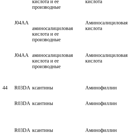
кислота и ее
кислота
производные
J04AA
Аминосалициловая
аминосалициловая
кислота
кислота и ее
производные
J04AA
аминосалициловая
Аминосалициловая
кислота и ее
кислота
производные
44
R03DA
ксантины
Аминофиллин
R03DA
ксантины
Аминофиллин
R03DA
ксантины
Аминофиллин