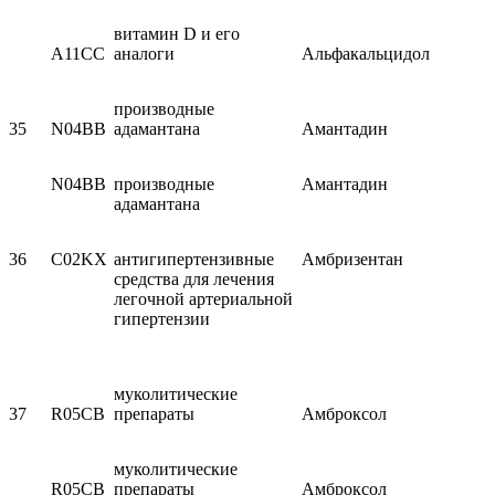
витамин D и его
A11CC
аналоги
Альфакальцидол
производные
35
N04BB
адамантана
Амантадин
N04BB
производные
Амантадин
адамантана
36
C02KX
антигипертензивные
Амбризентан
средства для лечения
легочной артериальной
гипертензии
муколитические
37
R05CB
препараты
Амброксол
муколитические
R05CB
препараты
Амброксол