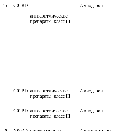
45
C01BD
Амиодарон
антиаритмические
препараты, класс III
C01BD
антиаритмические
Амиодарон
препараты, класс III
C01BD
антиаритмические
Амиодарон
препараты, класс III
46
N06AA
неселективные
Амитриптилин