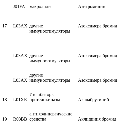
J01FA
макролиды
Азитромицин
17
L03AX
другие
Азоксимера бромид
иммуностимуляторы
L03AX
другие
Азоксимера бромид
иммуностимуляторы
другие
L03AX
иммуностимуляторы
Азоксимера бромид
Ингибиторы
18
L01XE
протеинкиназы
Акалабрутиниб
антихолинергические
19
R03BB
средства
Аклидиния бромид