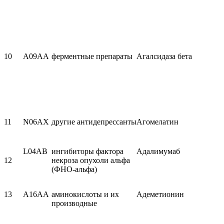
10
A09AA
ферментные препараты
Агалсидаза бета
11
N06AX
другие антидепрессанты
Агомелатин
L04AB
ингибиторы фактора
Адалимумаб
12
некроза опухоли альфа
(ФНО-альфа)
13
A16AA
аминокислоты и их
Адеметионин
производные