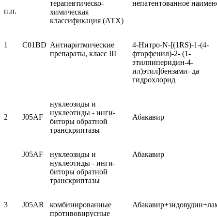
терапевтическо­
непатентованное наимен
п.п.
химическая
классификация (АТХ)
1
C01BD
Антиаритмические
4-Нитро-N-[(1RS)-1-(4-
препараты, класс III
фторфенил)-2- (1-
этилпиперидин-4-
ил)этил]бензами- да
гидрохлорид
нуклеозиды и
нуклеотиды - инги­
2
J05AF
Абакавир
биторы обратной
транскриптазы
J05AF
нуклеозиды и
Абакавир
нуклеотиды - инги­
биторы обратной
транскриптазы
3
J05AR
комбинированные
Абакавир+зидовудин+ла
противо­вирусные