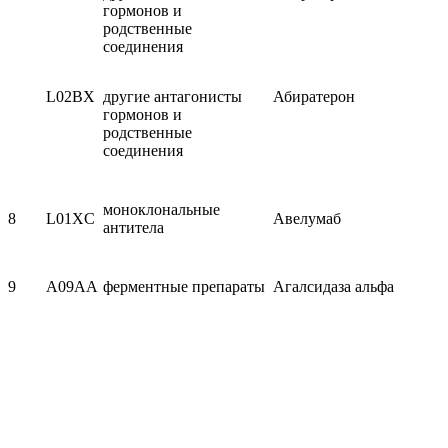
гормонов и
родственные
соединения
L02BX
другие антагонисты
Абиратерон
гормонов и
родственные
соединения
моноклональные
8
L01XC
Авелумаб
антитела
9
A09AA
ферментные препараты
Агалсидаза альфа