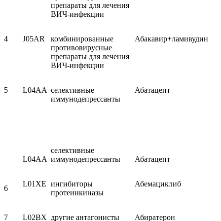
препараты для лечения
ВИЧ-инфекции
4
J05AR
комбинированные
Абакавир+ламивудин
противо­вирусные
препараты для лечения
ВИЧ-инфекции
5
L04AA
селективные
Абатацепт
иммунодепрессанты
селективные
L04AA
иммунодепрессанты
Абатацепт
L01XE
ингибиторы
Абемациклиб
6
протеинкиназы
7
L02BX
другие антагонисты
Абиратерон