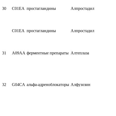
30
C01EA
простагландины
Алпростадил
C01EA
простагландины
Алпростадил
31
A09AA
ферментные препараты
Алтеплаза
32
G04CA
альфа-адреноблокаторы
Алфузозин