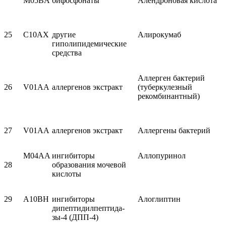
M05BA
бифосфонаты
Алендроновая кислота
25
C10AX
другие
Алирокумаб
гиполипидемические
средства
Аллерген бактерий
26
V01AA
аллергенов экстракт
(туберкулезный
рекомбинантный)
27
V01AA
аллергенов экстракт
Аллергены бактерий
M04AA
ингибиторы
Аллопуринол
28
образования мочевой
кислоты
29
A10BH
ингибиторы
Алоглиптин
дипептидилпептида-
зы-4 (ДПП-4)