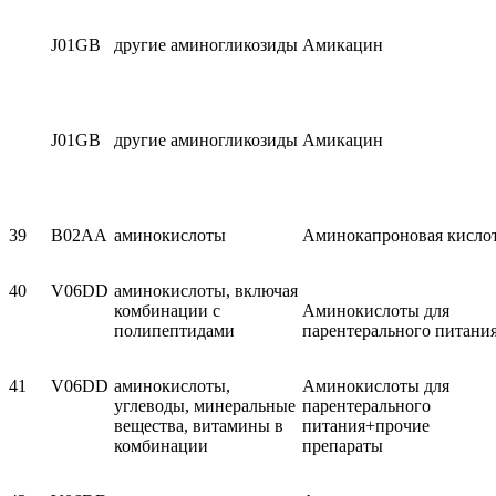
J01GB
другие аминогликозиды
Амикацин
J01GB
другие аминогликозиды
Амикацин
39
B02AA
аминокислоты
Аминокапроновая кисло
40
V06DD
аминокислоты, включая
комбина­ции с
Аминокислоты для
полипептидами
парентерального питани
41
V06DD
аминокислоты,
Аминокислоты для
углеводы, минеральные
парентерального
вещества, витамины в
питания+прочие
комбинации
препараты