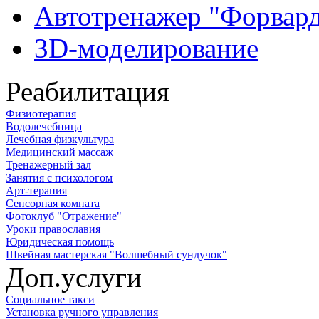
Автотренажер "Форвар
3D-моделирование
Реабилитация
Физиотерапия
Водолечебница
Лечебная физкультура
Медицинский массаж
Тренажерный зал
Занятия с психологом
Арт-терапия
Сенсорная комната
Фотоклуб "Отражение"
Уроки православия
Юридическая помощь
Швейная мастерская "Волшебный сундучок"
Доп.услуги
Социальное такси
Установка ручного управления