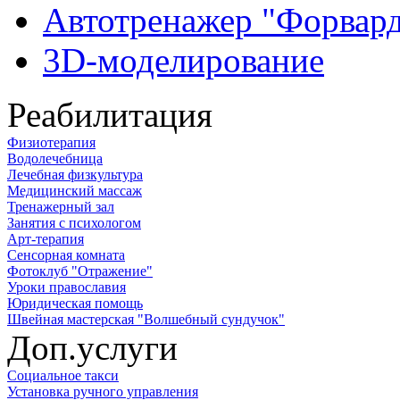
Автотренажер "Форвар
3D-моделирование
Реабилитация
Физиотерапия
Водолечебница
Лечебная физкультура
Медицинский массаж
Тренажерный зал
Занятия с психологом
Арт-терапия
Сенсорная комната
Фотоклуб "Отражение"
Уроки православия
Юридическая помощь
Швейная мастерская "Волшебный сундучок"
Доп.услуги
Социальное такси
Установка ручного управления