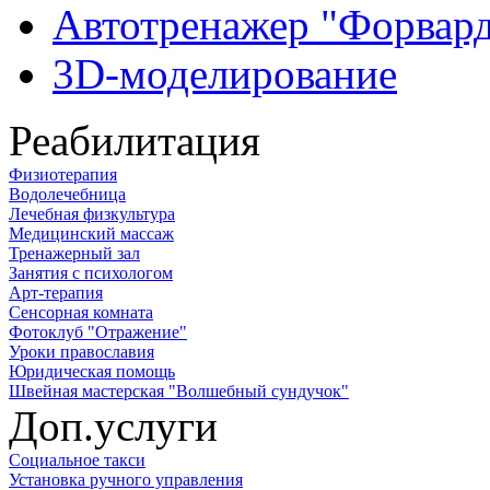
Автотренажер "Форвар
3D-моделирование
Реабилитация
Физиотерапия
Водолечебница
Лечебная физкультура
Медицинский массаж
Тренажерный зал
Занятия с психологом
Арт-терапия
Сенсорная комната
Фотоклуб "Отражение"
Уроки православия
Юридическая помощь
Швейная мастерская "Волшебный сундучок"
Доп.услуги
Социальное такси
Установка ручного управления