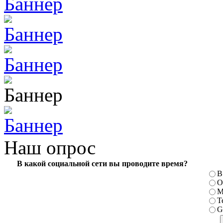
Наш опрос
В какой социальной сети вы проводите время?
В
О
М
T
G