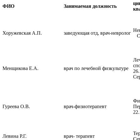
ци
ФИО
Занимаемая должность
кв
Не
Хоружевская А.П.
заведующая отд, врач-невролог
Се
Ле
сп
Менщикова Е.А.
врач по лечебной физкультуре
2
Се
Фи
Гуреева О.В.
врач-физиотерапевт
Пе
22.
Те
Левина Р.Г.
врач- терапевт
Се