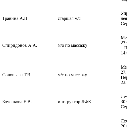
Уп
Травина А.П.
старшая м/с
де
Се
Ме
Спиридонов А.А.
м/б по массажу
Пе
14.
Ме
2
Соловьева Т.В.
м/с по массажу
Пе
23.
Ле
Боченкова Е.В.
инструктор ЛФК
3
Се
Ле
2