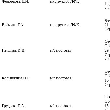
Федорцова Е.И.
инструктор ЛФК
Пе
28.
Ле
Ерёмина Г.А.
инструктор ЛФК
2
Се
Сес
Об
Пышина И.В.
м/с постовая
2
Се
29.
Сес
Об
Колышкина Н.П.
м/с постовая
1
Се
Сес
Об
Груздева Е.А.
м/с постовая
1