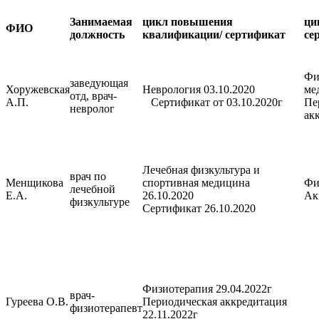
Занимаемая
цикл повышения
ци
ФИО
должность
квалификации/ сертификат
се
Фи
заведующая
Хоружевская
Неврология 03.10.2020
ме
отд, врач-
А.П.
Сертификат от 03.10.2020г
Пе
невролог
ак
Лечебная физкультура и
врач по
Менщикова
спортивная медицина
Фи
лечебной
Е.А.
26.10.2020
Ак
физкультуре
Сертификат 26.10.2020
Физиотерапия 29.04.2022г
врач-
Гуреева О.В.
Периодическая аккредитация
физиотерапевт
22.11.2022г