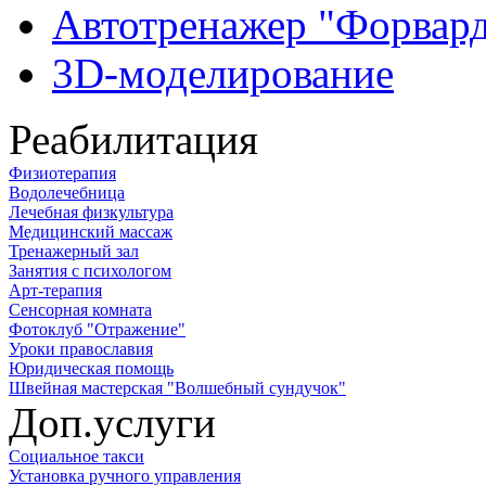
Автотренажер "Форвар
3D-моделирование
Реабилитация
Физиотерапия
Водолечебница
Лечебная физкультура
Медицинский массаж
Тренажерный зал
Занятия с психологом
Арт-терапия
Сенсорная комната
Фотоклуб "Отражение"
Уроки православия
Юридическая помощь
Швейная мастерская "Волшебный сундучок"
Доп.услуги
Социальное такси
Установка ручного управления