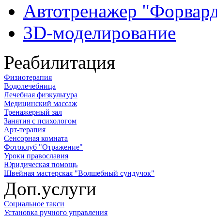
Автотренажер "Форвар
3D-моделирование
Реабилитация
Физиотерапия
Водолечебница
Лечебная физкультура
Медицинский массаж
Тренажерный зал
Занятия с психологом
Арт-терапия
Сенсорная комната
Фотоклуб "Отражение"
Уроки православия
Юридическая помощь
Швейная мастерская "Волшебный сундучок"
Доп.услуги
Социальное такси
Установка ручного управления