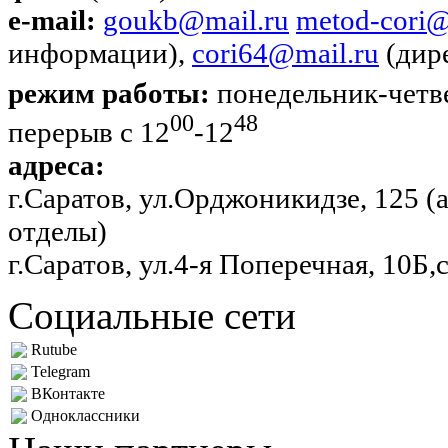
e-mail:
goukb@mail.ru
metod-cori@
информации),
cori64@mail.ru
(дир
режим работы:
понедельник-четве
00
48
перерыв с 12
-12
адреса:
г.Саратов, ул.Орджоникидзе, 125 
отделы)
г.Саратов, ул.4-я Поперечная, 10Б,
Социальные сети
Rutube
Telegram
ВКонтакте
Одноклассники